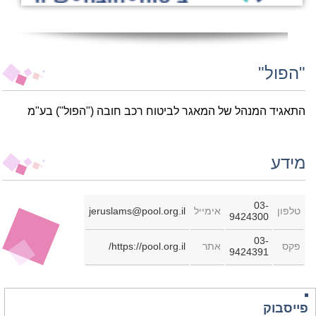
"הפול"
התאגיד המנהל של המאגר לביטוח רכב חובה ("הפול") בע"מ
מידע
03-
טלפון
אימייל
jeruslams@pool.org.il
9424300
03-
פקס
אתר
https://pool.org.il/
9424391
פייסבוק